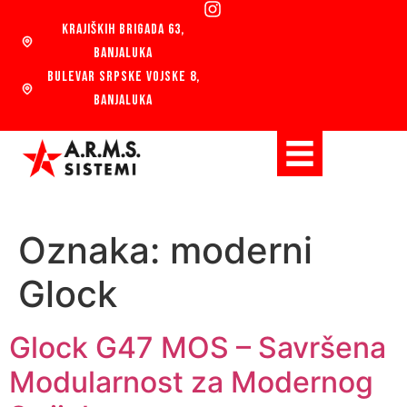
KRAJIŠKIH BRIGADA 63,
BANJALUKA
BULEVAR SRPSKE VOJSKE 8,
BANJALUKA
Oznaka:
moderni
Glock
Glock G47 MOS – Savršena
Modularnost za Modernog