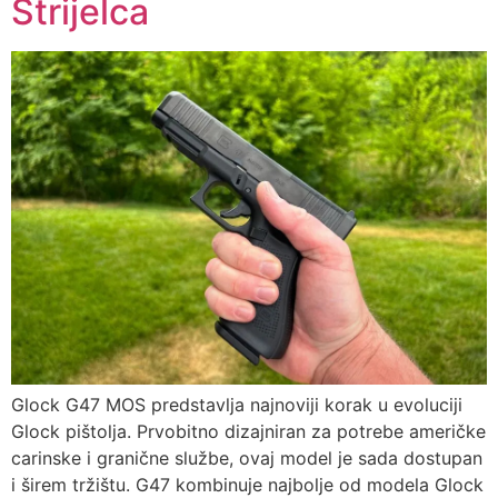
Strijelca
Glock G47 MOS predstavlja najnoviji korak u evoluciji
Glock pištolja. Prvobitno dizajniran za potrebe američke
carinske i granične službe, ovaj model je sada dostupan
i širem tržištu. G47 kombinuje najbolje od modela Glock