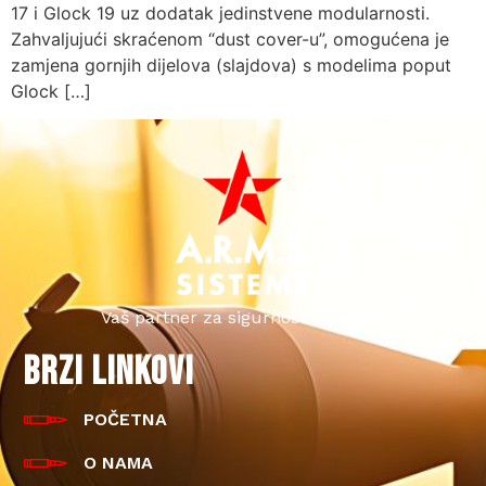
17 i Glock 19 uz dodatak jedinstvene modularnosti.
Zahvaljujući skraćenom “dust cover-u”, omogućena je
zamjena gornjih dijelova (slajdova) s modelima poput
Glock […]
Vaš partner za sigurnost i kvalitet.
BRZI LINKOVI
POČETNA
O NAMA