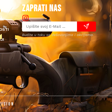
ZAPRATI NAS
JA
OSTI
Budite u toku sa dešavanjima i akcijama.
JI
VISION