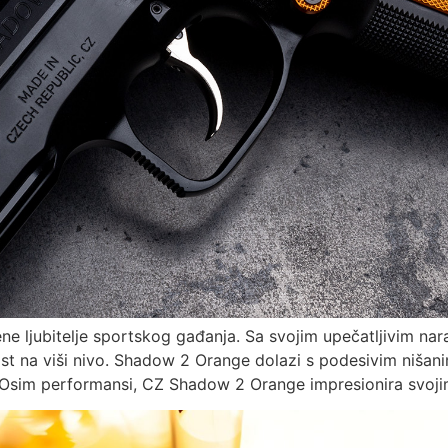
ne ljubitelje sportskog gađanja. Sa svojim upečatljivim nar
st na viši nivo. Shadow 2 Orange dolazi s podesivim nišani
a. Osim performansi, CZ Shadow 2 Orange impresionira svoj