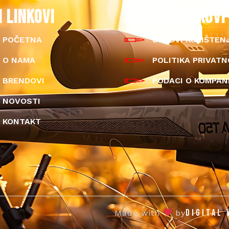
I LINKOVI
KORISNI LINKOVI
POČETNA
USLOVI KORIŠTEN
O NAMA
POLITIKA PRIVATN
BRENDOVI
PODACI O KOMPANI
NOVOSTI
KONTAKT
DIGITAL 
Made with
by