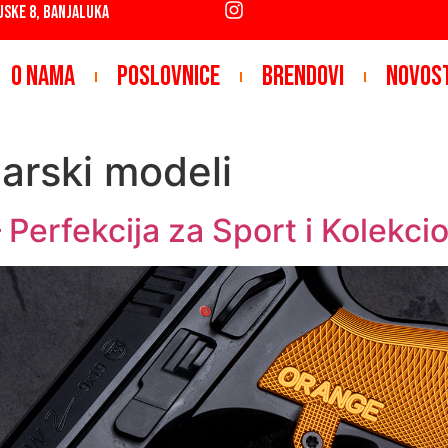
JSKE 8, BANJALUKA
O NAMA
POSLOVNICE
BRENDOVI
NOVOS
arski modeli
erfekcija za Sport i Kolekci