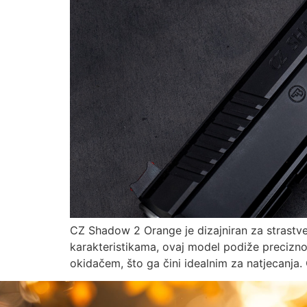
CZ Shadow 2 Orange je dizajniran za strastve
karakteristikama, ovaj model podiže precizno
okidačem, što ga čini idealnim za natjecanj