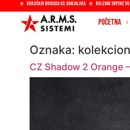
KRAJIŠKIH BRIGADA 63, BANJALUKA
BULEVAR SRPSKE VO
POČETNA
Oznaka:
kolekcion
CZ Shadow 2 Orange – P