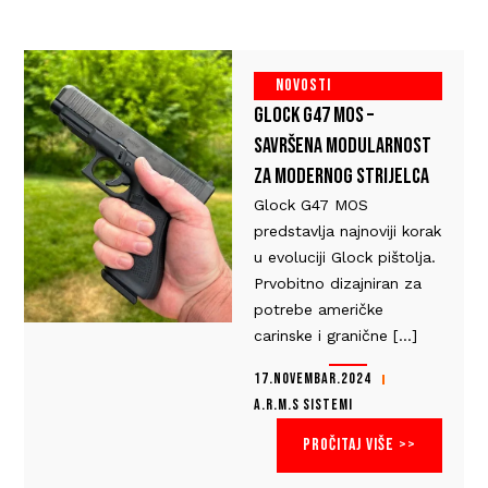
NOVOSTI
GLOCK G47 MOS –
SAVRŠENA MODULARNOST
ZA MODERNOG STRIJELCA
Glock G47 MOS
predstavlja najnoviji korak
u evoluciji Glock pištolja.
Prvobitno dizajniran za
potrebe američke
carinske i granične [...]
17.NOVEMBAR.2024
A.R.M.S SISTEMI
PROČITAJ VIŠE >>