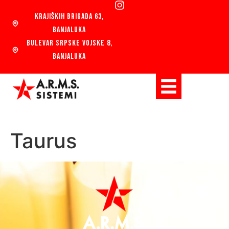
KRAJIŠKIH BRIGADA 63,
BANJALUKA
BULEVAR SRPSKE VOJSKE 8,
BANJALUKA
Taurus