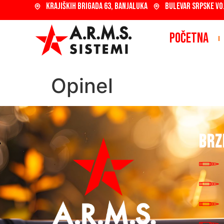
KRAJIŠKIH BRIGADA 63, BANJALUKA
BULEVAR SRPSKE VO
POČETNA
Opinel
BRZ