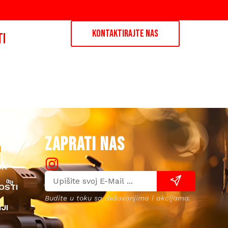
KONTAKTIRAJTE NAS
TI
ZAPRATI NAS
JA
OSTI
Budite u toku sa dešavanjima i akcijama.
JI