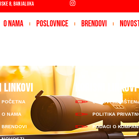
JSKE 8, BANJALUKA
O NAMA
POSLOVNICE
BRENDOVI
NOVOS
I LINKOVI
KORISNI LINKOVI
POČETNA
USLOVI KORIŠTEN
O NAMA
POLITIKA PRIVATN
BRENDOVI
PODACI O KOMPANI
NOVOSTI