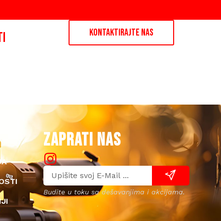
KONTAKTIRAJTE NAS
TI
ZAPRATI NAS
JA
OSTI
Budite u toku sa dešavanjima i akcijama.
JI