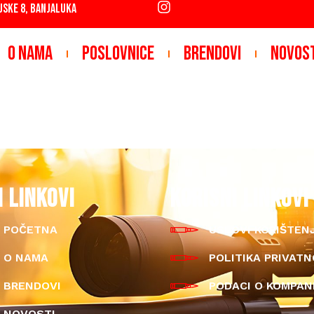
JSKE 8, BANJALUKA
O NAMA
POSLOVNICE
BRENDOVI
NOVOS
I LINKOVI
KORISNI LINKOVI
POČETNA
USLOVI KORIŠTEN
O NAMA
POLITIKA PRIVATN
BRENDOVI
PODACI O KOMPANI
NOVOSTI