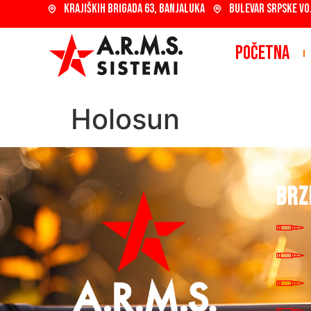
KRAJIŠKIH BRIGADA 63, BANJALUKA
BULEVAR SRPSKE VO
POČETNA
Holosun
BRZ