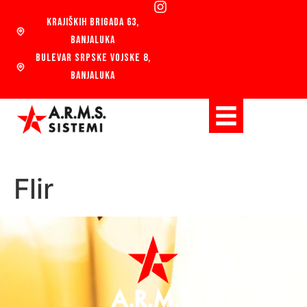
KRAJIŠKIH BRIGADA 63,
BANJALUKA
BULEVAR SRPSKE VOJSKE 8,
BANJALUKA
Flir